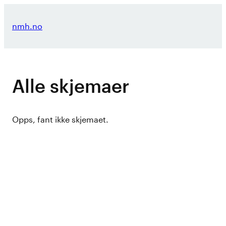
Hopp
til
nmh.no
innhold
Alle skjemaer
Opps, fant ikke skjemaet.